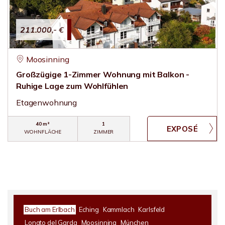
211.000,- €
Moosinning
Großzügige 1-Zimmer Wohnung mit Balkon -
Ruhige Lage zum Wohlfühlen
Etagenwohnung
40 m²
1
WOHNFLÄCHE
ZIMMER
Buch am Erlbach
Eching
Kammlach
Karlsfeld
Lonato del Garda
Moosinning
München