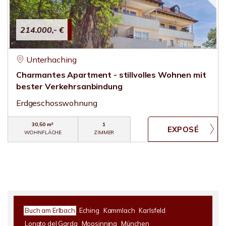
214.000,- €
Unterhaching
Charmantes Apartment - stillvolles Wohnen mit
bester Verkehrsanbindung
Erdgeschosswohnung
30,50 m²
1
WOHNFLÄCHE
ZIMMER
Buch am Erlbach
Eching
Kammlach
Karlsfeld
Lonato del Garda
Moosinning
München