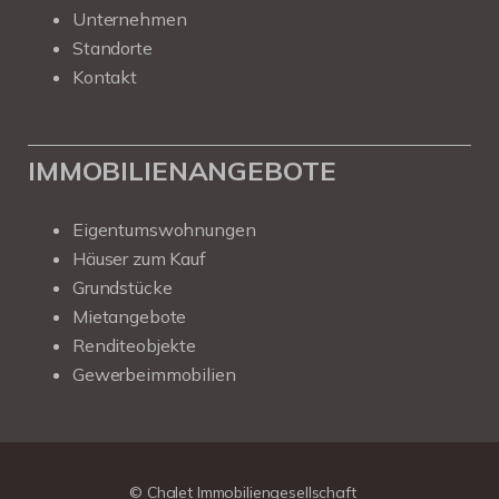
Unternehmen
Standorte
Kontakt
IMMOBILIENANGEBOTE
Eigentumswohnungen
Häuser zum Kauf
Grundstücke
Mietangebote
Renditeobjekte
Gewerbeimmobilien
Kundenbewertungen und Erfahrungen zu
Chalet Immobiliengesellschaft
SEHR GUT
100%
© Chalet Immobiliengesellschaft