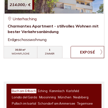
214.000,- €
Unterhaching
Charmantes Apartment - stillvolles Wohnen mit
bester Verkehrsanbindung
Erdgeschosswohnung
30,50 m²
1
WOHNFLÄCHE
ZIMMER
Buch am Erlbach
Eching
Kammlach
Karlsfeld
Lonato del Garda
Moosinning
München
Neubiberg
Pullach im Isartal
Schondorf am Ammersee
Tegernsee