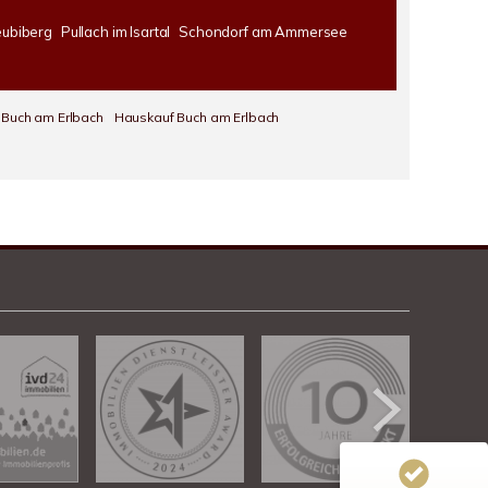
ubiberg
Pullach im Isartal
Schondorf am Ammersee
 Buch am Erlbach
Hauskauf Buch am Erlbach
Kundenbewertungen und Erfahrungen zu
Chalet Immobiliengesellschaft
100%
SEHR GUT
Empfehlungen auf
ProvenExpert.com
4,78 / 5,00
313
39
Bewertungen von 3
Bewertungen auf
anderen Quellen
ProvenExpert.com