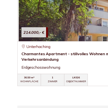
214.000,- €
Unterhaching
Charmantes Apartment - stillvolles Wohnen m
Verkehrsanbindung
Erdgeschosswohnung
30,50 m²
1
LK026
WOHNFLÄCHE
ZIMMER
OBJEKTNUMMER