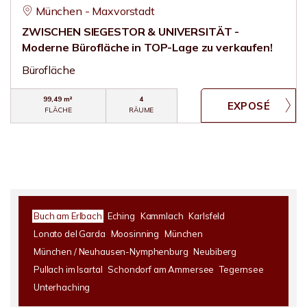
München - Maxvorstadt
ZWISCHEN SIEGESTOR & UNIVERSITÄT -
Moderne Bürofläche in TOP-Lage zu verkaufen!
Bürofläche
99,49 m²
4
FLÄCHE
RÄUME
Buch am Erlbach
Eching
Kammlach
Karlsfeld
Lonato del Garda
Moosinning
München
München / Neuhausen-Nymphenburg
Neubiberg
Pullach im Isartal
Schondorf am Ammersee
Tegernsee
Unterhaching