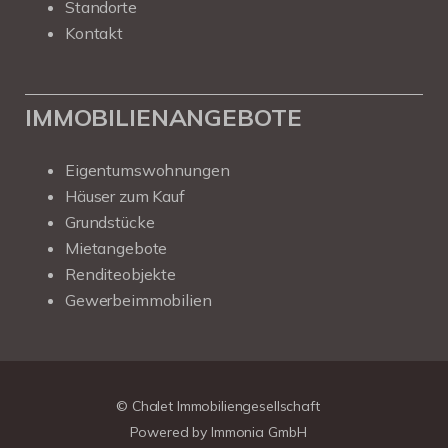
Standorte
Kontakt
IMMOBILIENANGEBOTE
Eigentumswohnungen
Häuser zum Kauf
Grundstücke
Mietangebote
Renditeobjekte
Gewerbeimmobilien
Kundenbewertungen und Erfahrungen zu
Chalet Immobiliengesellschaft
SEHR GUT
100%
© Chalet Immobiliengesellschaft
Empfehlungen auf
Powered by
Immonia GmbH
ProvenExpert.com
4,78 / 5,00