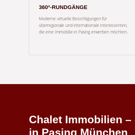
360°-RUNDGÄNGE
Moderne virtuelle Besichtigungen für
überregionale und internationale Interessenten,
die eine Immobilie in Pasing erwerben möchten.
Chalet Immobilien – 
in Pasing München