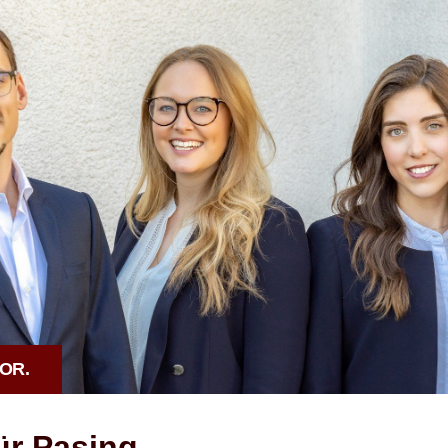
OR.
ür Pasing