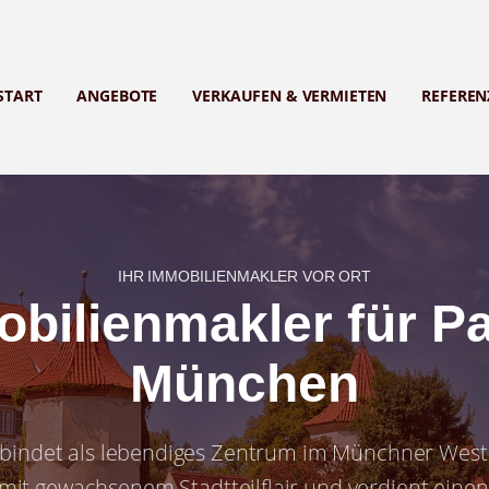
START
ANGEBOTE
VERKAUFEN & VERMIETEN
REFEREN
IHR IMMOBILIENMAKLER VOR ORT
bilienmakler für P
München
rbindet als lebendiges Zentrum im Münchner Wes
it gewachsenem Stadtteilflair und verdient einen