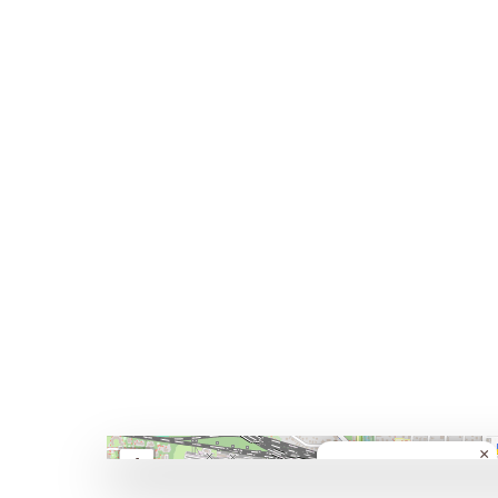
Karte lädt…
×
+
Pasing München
Chalet Immobilien