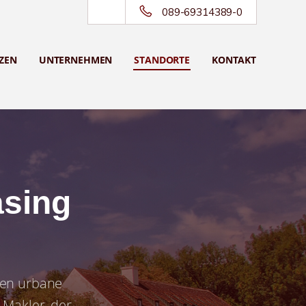
089-69314389-0
ZEN
UNTERNEHMEN
STANDORTE
KONTAKT
asing
ten urbane
 Makler, der