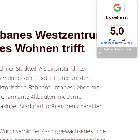
Exzellent
5,0
rbanes Westzentrum
Basierend auf
67 Google-Bewertungen
s Wohnen trifft
Echtheit von Bewertungen
hner Stadtteil. Als eigenständiges,
erbindet der Stadtteil rund um den
istorischen Bahnhof urbanes Leben mit
 Charmante Altbauten, moderne
asinger Stadtpark prägen den Charakter
r Würm verbindet Pasing gewachsenes Erbe