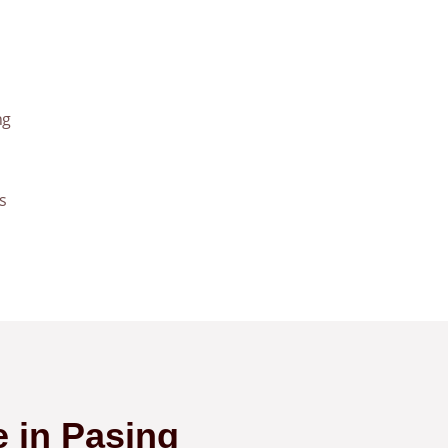
ng
s
e in Pasing