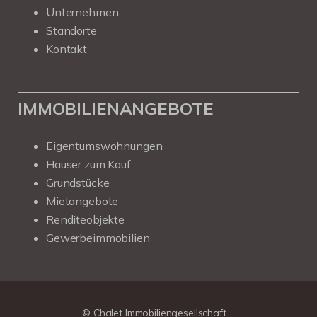
Unternehmen
Standorte
Kontakt
IMMOBILIENANGEBOTE
Eigentumswohnungen
Häuser zum Kauf
Grundstücke
Mietangebote
Renditeobjekte
Gewerbeimmobilien
Kundenbewertungen und Erfahrungen zu
Chalet Immobiliengesellschaft
SEHR GUT
100%
© Chalet Immobiliengesellschaft