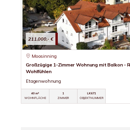
211.000,- €
Moosinning
Großzügige 1-Zimmer Wohnung mit Balkon - 
Wohlfühlen
Etagenwohnung
40 m²
1
LK671
WOHNFLÄCHE
ZIMMER
OBJEKTNUMMER