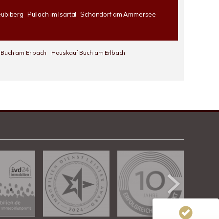
ubiberg
Pullach im Isartal
Schondorf am Ammersee
 Buch am Erlbach
Hauskauf Buch am Erlbach
Kundenbewertungen und Erfahrungen zu
Chalet Immobiliengesellschaft
100%
SEHR GUT
Empfehlungen auf
ProvenExpert.com
4,78 / 5,00
313
39
Bewertungen von 3
Bewertungen auf
anderen Quellen
ProvenExpert.com