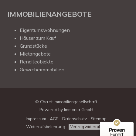
IMMOBILIENANGEBOTE
Eigentumswohnungen
Häuser zum Kauf
Grundstücke
Mietangebote
Renditeobjekte
Gewerbeimmobilien
Kundenbewertungen und Erfahrungen zu
Chalet Immobiliengesellschaft
SEHR GUT
100%
© Chalet Immobiliengesellschaft
Empfehlungen auf
Powered by
Immonia GmbH
ProvenExpert.com
4,78 / 5,00
Impressum
AGB
Datenschutz
Sitemap
39
313
Widerrufsbelehrung
Vertrag widerrufen
Bewertungen auf
Bewertungen von 3