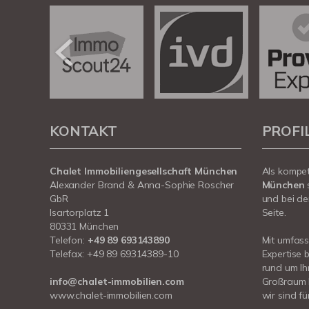
KONTAKT
PROFI
Chalet Immobiliengesellschaft München
Als kompe
Alexander Brand & Anna-Sophie Roscher
München
GbR
und bei de
Isartorplatz 1
Seite.
80331 München
Telefon:
+49 89 693143890
Mit umfas
Telefax: +49 89 69314389-10
Expertise 
rund um I
info@chalet-immobilien.com
Großraum 
www.chalet-immobilien.com
wir sind fü