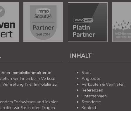
L
INHALT
tenter
Immobilienmakler in
Start
stehen wir Ihnen beim Verkauf
Angebote
r Vermietung Ihrer Immobilie zur
Verkaufen & Vermieten
Referenzen
Unternehmen
sendem Fachwissen und lokaler
Standorte
beraten wir Sie in allen Fragen
Kontakt
hr Haus oder Ihre Wohnung im
München. Sprechen Sie uns an –
r Sie da.