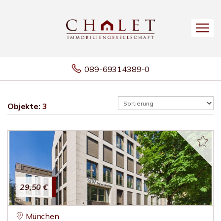
089-69314389-0
Objekte:
3
29,50 €
München