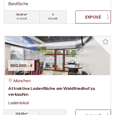
Bürofläche
99,49 m²
4
FLÄCHE
RÄUME
900.000,- €
München
Attraktive Ladenfläche am Waldfriedhof zu
verkaufen
Ladenlokal
136,58 m²