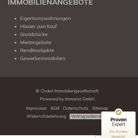
IMMOBILIENANGEBOTE
Eigentumswohnungen
Häuser zum Kauf
Grundstücke
Mietangebote
Renditeobjekte
Gewerbeimmobilien
Kundenbewertungen und Erfahrungen zu
Chalet Immobiliengesellschaft
SEHR GUT
100%
© Chalet Immobiliengesellschaft
Empfehlungen auf
Powered by
Immonia GmbH
ProvenExpert.com
4,78 / 5,00
Impressum
AGB
Datenschutz
Sitemap
39
313
Widerrufsbelehrung
Vertrag widerrufen
Bewertungen auf
Bewertungen von 3
ProvenExpert.com
anderen Quellen
Von Kunden
bewertet