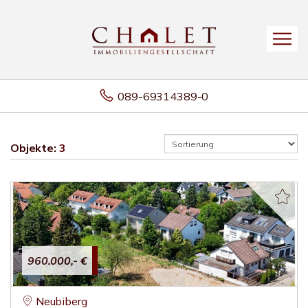
089-69314389-0
Objekte:
3
960.000,- €
Neubiberg