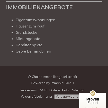
IMMOBILIENANGEBOTE
Eigentumswohnungen
Häuser zum Kauf
Grundstücke
Mietangebote
Renditeobjekte
Gewerbeimmobilien
Kundenbewertungen und Erfahrungen zu
Chalet Immobiliengesellschaft
SEHR GUT
100%
© Chalet Immobiliengesellschaft
Empfehlungen auf
Powered by
Immonia GmbH
ProvenExpert.com
4,78 / 5,00
Impressum
AGB
Datenschutz
Sitemap
39
313
Widerrufsbelehrung
Vertrag widerrufen
Bewertungen auf
Bewertungen von 3
ProvenExpert.com
anderen Quellen