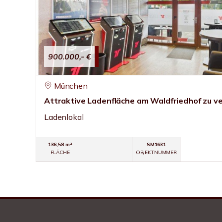
900.000,- €
München
Attraktive Ladenfläche am Waldfriedhof zu v
Ladenlokal
136,58 m²
SM1631
FLÄCHE
OBJEKTNUMMER