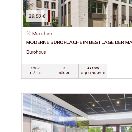
29,50 €
München
MODERNE BÜROFLÄCHE IN BESTLAGE DER 
Bürohaus
395 m²
8
AR1805
FLÄCHE
RÄUME
OBJEKTNUMMER