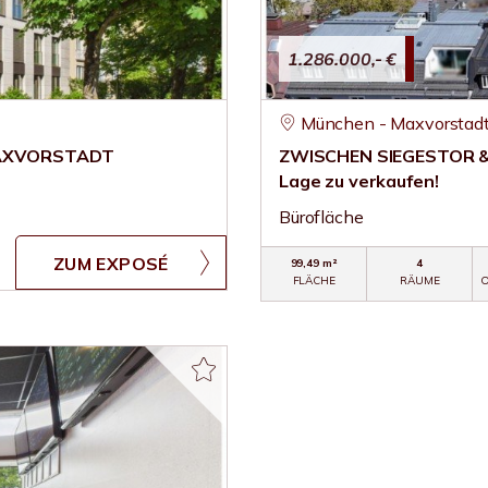
1.286.000,- €
München - Maxvorstad
MAXVORSTADT
ZWISCHEN SIEGESTOR & 
Lage zu verkaufen!
Bürofläche
ZUM EXPOSÉ
99,49 m²
4
FLÄCHE
RÄUME
O