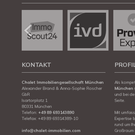
KONTAKT
PROFI
Chalet Immobiliengesellschaft München
Als kompe
Alexander Brand & Anna-Sophie Roscher
München
GbR
und bei de
Isartorplatz 1
Seite.
80331 München
Telefon:
+49 89 693143890
Mit umfas
Telefax: +49 89 69314389-10
Expertise 
rund um I
info@chalet-immobilien.com
Großraum 