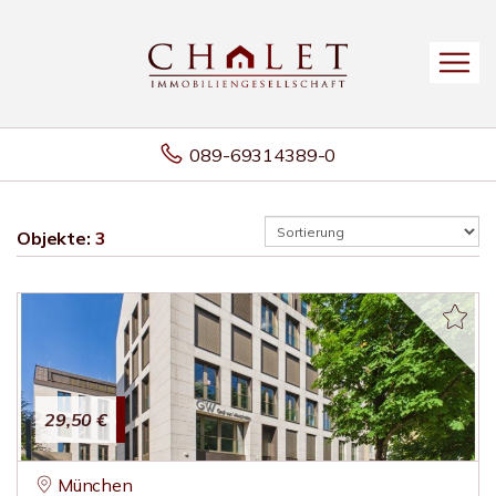
089-69314389-0
Objekte:
3
29,50 €
München