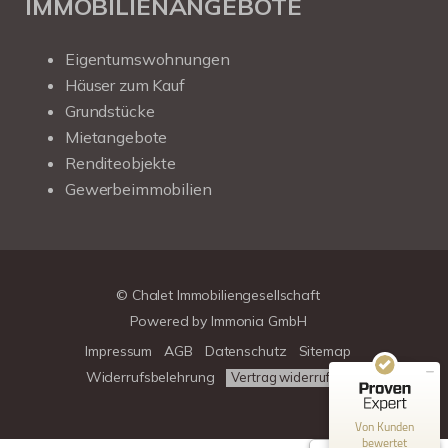
IMMOBILIENANGEBOTE
Eigentumswohnungen
Häuser zum Kauf
Grundstücke
Mietangebote
Renditeobjekte
Gewerbeimmobilien
Kundenbewertungen und Erfahrungen zu
Chalet Immobiliengesellschaft
SEHR GUT
100%
© Chalet Immobiliengesellschaft
Empfehlungen auf
Powered by
Immonia GmbH
ProvenExpert.com
4,78 / 5,00
Impressum
AGB
Datenschutz
Sitemap
39
313
Widerrufsbelehrung
Vertrag widerrufen
Bewertungen auf
Bewertungen von 3
ProvenExpert.com
anderen Quellen
Von Kunden
bewertet