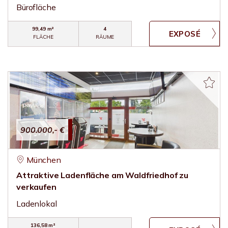
Bürofläche
99,49 m²
4
FLÄCHE
RÄUME
900.000,- €
München
Attraktive Ladenfläche am Waldfriedhof zu
verkaufen
Ladenlokal
136,58 m²