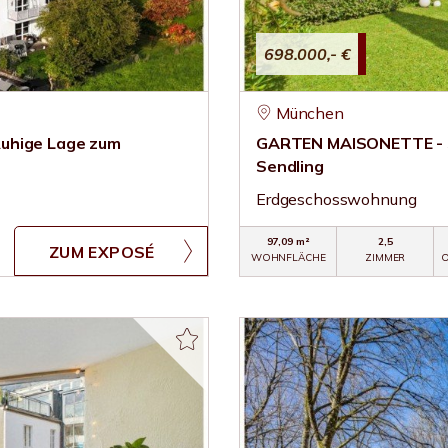
698.000,- €
München
Ruhige Lage zum
GARTEN MAISONETTE - S
Sendling
Erdgeschosswohnung
97,09 m²
2,5
ZUM EXPOSÉ
WOHNFLÄCHE
ZIMMER
O