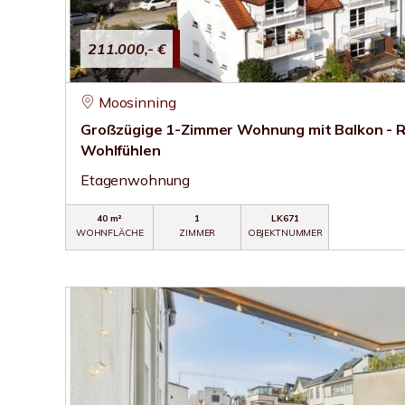
211.000,- €
Moosinning
Großzügige 1-Zimmer Wohnung mit Balkon - 
Wohlfühlen
Etagenwohnung
40 m²
1
LK671
WOHNFLÄCHE
ZIMMER
OBJEKTNUMMER