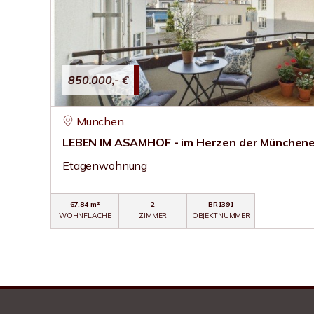
850.000,- €
München
LEBEN IM ASAMHOF - im Herzen der Münchene
Etagenwohnung
67,84 m²
2
BR1391
WOHNFLÄCHE
ZIMMER
OBJEKTNUMMER