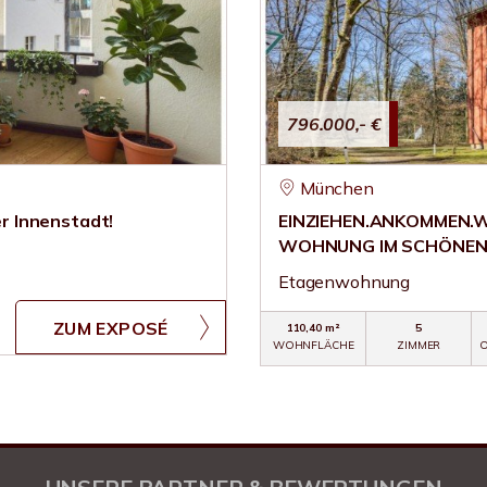
796.000,- €
München
r Innenstadt!
EINZIEHEN.ANKOMMEN.
WOHNUNG IM SCHÖNEN
Etagenwohnung
ZUM EXPOSÉ
110,40 m²
5
WOHNFLÄCHE
ZIMMER
O