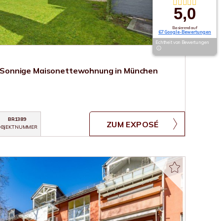
5,0
Basierend auf
67 Google-Bewertungen
Echtheit von Bewertungen
onnige Maisonettewohnung in München
BR1389
ZUM EXPOSÉ
BJEKTNUMMER