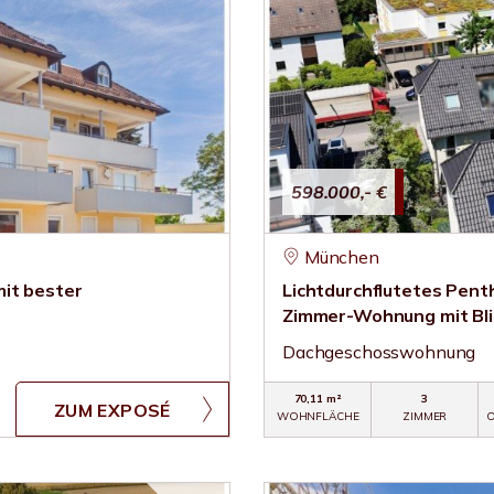
598.000,- €
München
it bester
Lichtdurchflutetes Pent
Zimmer-Wohnung mit Bli
Dachgeschosswohnung
70,11 m²
3
ZUM EXPOSÉ
WOHNFLÄCHE
ZIMMER
O