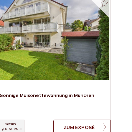
onnige Maisonettewohnung in München
BR1389
ZUM EXPOSÉ
BJEKTNUMMER