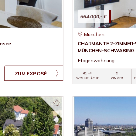
564.000,- €
München
rnsee
CHARMANTE 2-ZIMMER
MÜNCHEN-SCHWABING
Etagenwohnung
ZUM EXPOSÉ
61 m²
2
WOHNFLÄCHE
ZIMMER
O