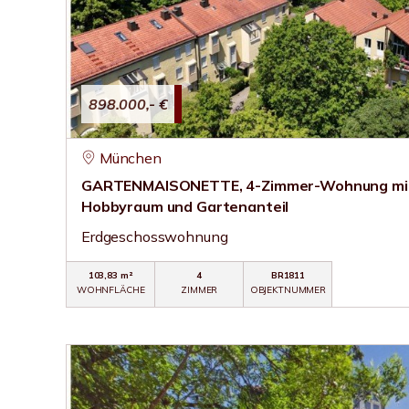
898.000,- €
München
GARTENMAISONETTE, 4-Zimmer-Wohnung mit
Hobbyraum und Gartenanteil
Erdgeschosswohnung
103,83 m²
4
BR1811
WOHNFLÄCHE
ZIMMER
OBJEKTNUMMER