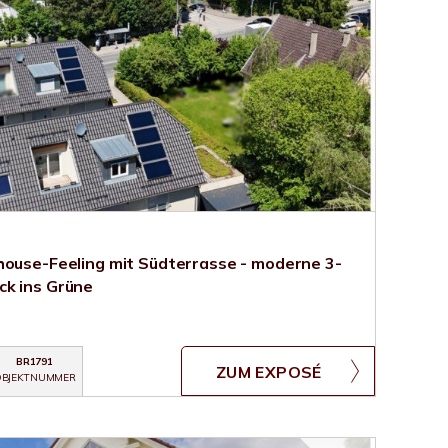
house-Feeling mit Südterrasse - moderne 3-
ck ins Grüne
BR1791
ZUM EXPOSÉ
BJEKTNUMMER