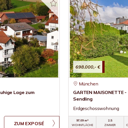
698.000,- €
München
Ruhige Lage zum
GARTEN MAISONETTE - S
Sendling
Erdgeschosswohnung
97,09 m²
2,5
ZUM EXPOSÉ
WOHNFLÄCHE
ZIMMER
O