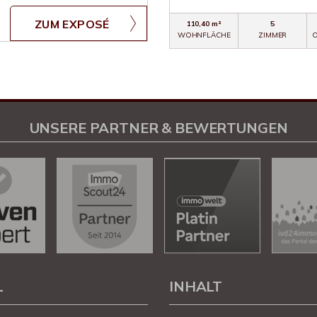
ZUM EXPOSÉ
110,40 m²
5
WOHNFLÄCHE
ZIMMER
O
UNSERE PARTNER & BEWERTUNGEN
L
INHALT