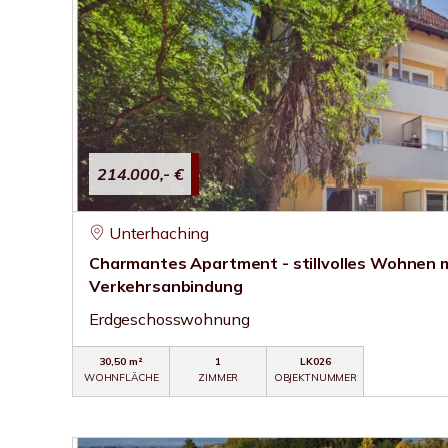
214.000,- €
Unterhaching
Charmantes Apartment - stillvolles Wohnen m
Verkehrsanbindung
Erdgeschosswohnung
30,50 m²
1
LK026
WOHNFLÄCHE
ZIMMER
OBJEKTNUMMER