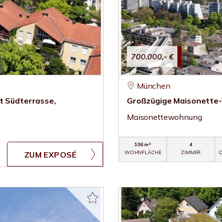
700.000,- €
München
 Südterrasse,
Großzügige Maisonette-W
Maisonettewohnung
106 m²
4
WOHNFLÄCHE
ZIMMER
O
ZUM EXPOSÉ