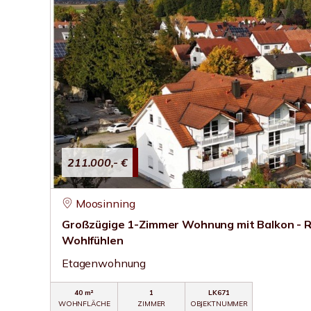
211.000,- €
Moosinning
Großzügige 1-Zimmer Wohnung mit Balkon - 
Wohlfühlen
Etagenwohnung
40 m²
1
LK671
WOHNFLÄCHE
ZIMMER
OBJEKTNUMMER