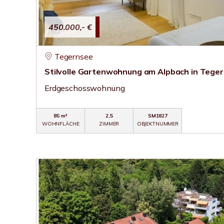
450.000,- €
Tegernsee
Stilvolle Gartenwohnung am Alpbach in Tege
Erdgeschosswohnung
85 m²
2,5
SM1827
WOHNFLÄCHE
ZIMMER
OBJEKTNUMMER