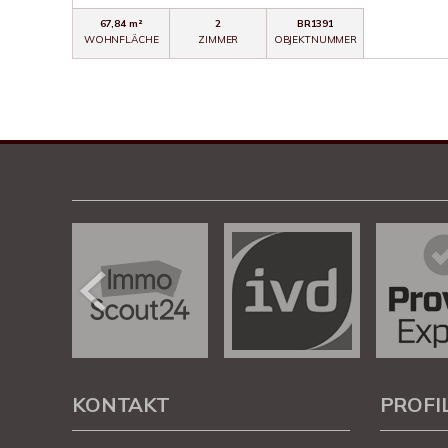
67,84 m²
2
BR1391
WOHNFLÄCHE
ZIMMER
OBJEKTNUMMER
KONTAKT
PROFI