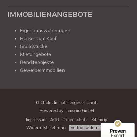
IMMOBILIENANGEBOTE
Eigentumswohnungen
Häuser zum Kauf
Grundstücke
Mietangebote
Renditeobjekte
Gewerbeimmobilien
Kundenbewertungen und Erfahrungen zu
Chalet Immobiliengesellschaft
SEHR GUT
100%
© Chalet Immobiliengesellschaft
Empfehlungen auf
Powered by
Immonia GmbH
ProvenExpert.com
4,78 / 5,00
Impressum
AGB
Datenschutz
Sitemap
39
313
Widerrufsbelehrung
Vertrag widerrufen
Bewertungen auf
Bewertungen von 3