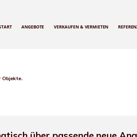
START
ANGEBOTE
VERKAUFEN & VERMIETEN
REFEREN
r Objekte.
matisch über passende neue An