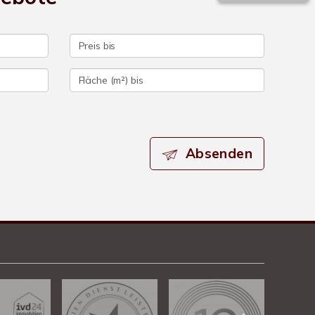
Absenden
Kundenbewertungen und Erfahrungen zu
Chalet Immobiliengesellschaft
100%
SEHR GUT
Empfehlungen auf
ProvenExpert.com
4,78 / 5,00