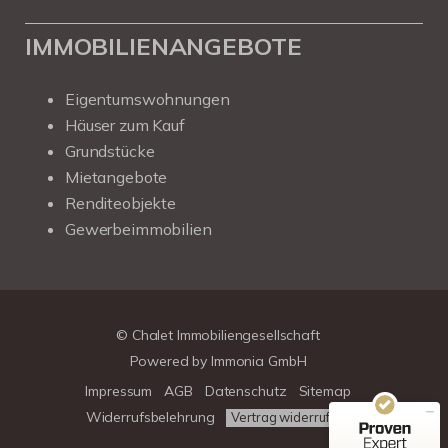
IMMOBILIENANGEBOTE
Eigentumswohnungen
Häuser zum Kauf
Grundstücke
Mietangebote
Renditeobjekte
Gewerbeimmobilien
Kundenbewertungen und Erfahrungen zu
Chalet Immobiliengesellschaft
SEHR GUT
100%
© Chalet Immobiliengesellschaft
Empfehlungen auf
Powered by
Immonia GmbH
ProvenExpert.com
4,78 / 5,00
Impressum
AGB
Datenschutz
Sitemap
39
313
Widerrufsbelehrung
Vertrag widerrufen
Bewertungen auf
Bewertungen von 3