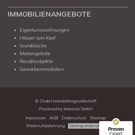
IMMOBILIENANGEBOTE
Eigentumswohnungen
Häuser zum Kauf
Grundstücke
Mietangebote
Renditeobjekte
Gewerbeimmobilien
Kundenbewertungen und Erfahrungen zu
Chalet Immobiliengesellschaft
SEHR GUT
100%
© Chalet Immobiliengesellschaft
Empfehlungen auf
Powered by
Immonia GmbH
ProvenExpert.com
4,78 / 5,00
Impressum
AGB
Datenschutz
Sitemap
39
313
Widerrufsbelehrung
Vertrag widerrufen
Bewertungen auf
Bewertungen von 3