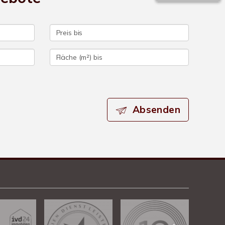
Absenden
Kundenbewertungen und Erfahrungen zu
Chalet Immobiliengesellschaft
100%
SEHR GUT
Empfehlungen auf
ProvenExpert.com
4,78 / 5,00