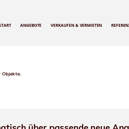
START
ANGEBOTE
VERKAUFEN & VERMIETEN
REFEREN
r Objekte.
matisch über passende neue An