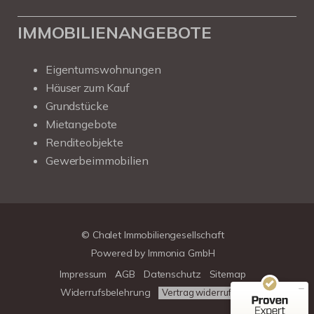
IMMOBILIENANGEBOTE
Eigentumswohnungen
Häuser zum Kauf
Grundstücke
Mietangebote
Renditeobjekte
Gewerbeimmobilien
Kundenbewertungen und Erfahrungen zu
Chalet Immobiliengesellschaft
SEHR GUT
100%
© Chalet Immobiliengesellschaft
Empfehlungen auf
Powered by
Immonia GmbH
ProvenExpert.com
4,78 / 5,00
Impressum
AGB
Datenschutz
Sitemap
39
313
Widerrufsbelehrung
Vertrag widerrufen
Bewertungen auf
Bewertungen von 3