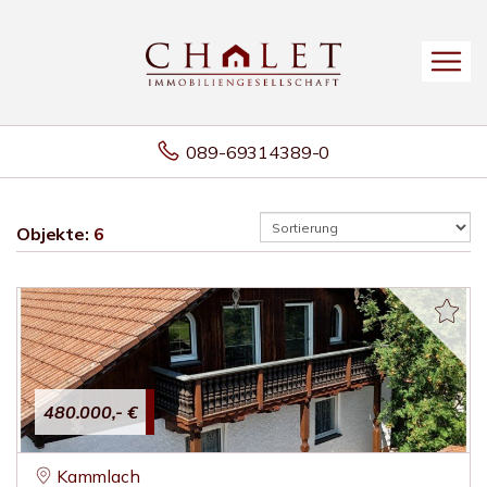
089-69314389-0
Objekte:
6
480.000,- €
Kammlach