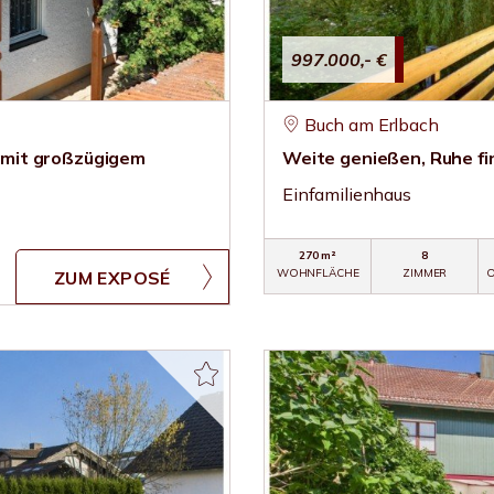
997.000,- €
Buch am Erlbach
s mit großzügigem
Weite genießen, Ruhe fi
Einfamilienhaus
270 m²
8
WOHNFLÄCHE
ZIMMER
O
ZUM EXPOSÉ