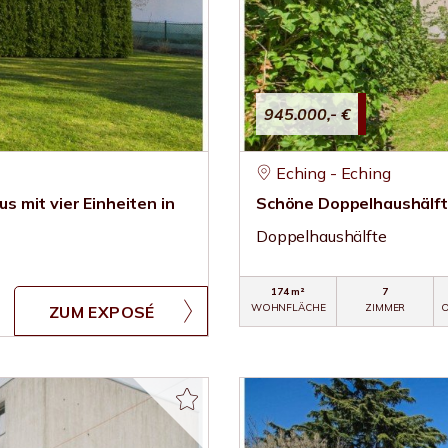
945.000,- €
Eching - Eching
us mit vier Einheiten in
Schöne Doppelhaushälfte
Doppelhaushälfte
174 m²
7
WOHNFLÄCHE
ZIMMER
O
ZUM EXPOSÉ