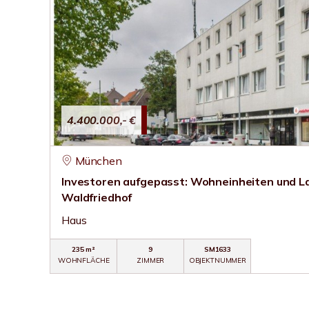
4.400.000,- €
München
Investoren aufgepasst: Wohneinheiten und L
Waldfriedhof
Haus
235 m²
9
SM1633
WOHNFLÄCHE
ZIMMER
OBJEKTNUMMER