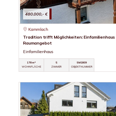
480.000,- €
Kammlach
Tradition trifft Möglichkeiten: Einfamilienhau
Raumangebot
Einfamilienhaus
178 m²
5
SM1809
WOHNFLÄCHE
ZIMMER
OBJEKTNUMMER