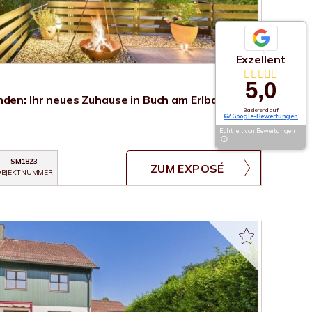
Exzellent
5,0
nden: Ihr neues Zuhause in Buch am Erlbach
Basierend auf
67 Google-Bewertungen
Echtheit von Bewertungen
SM1823
ZUM EXPOSÉ
BJEKTNUMMER