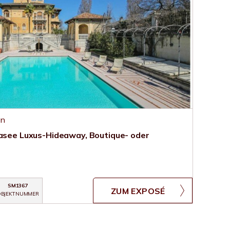
en
dasee Luxus-Hideaway, Boutique- oder
SM1367
ZUM EXPOSÉ
BJEKTNUMMER