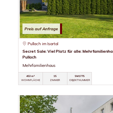
Preis auf Anfrage
Pullach im Isartal
Secret Sale: Viel Platz für alle: Mehrfamilienha
Pullach
Mehrfamilienhaus
453 m²
15
SM1775
WOHNFLÄCHE
ZIMMER
OBJEKTNUMMER