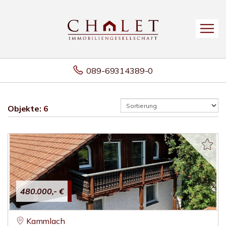
089-69314389-0
Objekte:
6
480.000,- €
Kammlach