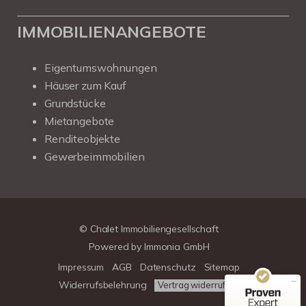
IMMOBILIENANGEBOTE
Eigentumswohnungen
Häuser zum Kauf
Grundstücke
Mietangebote
Renditeobjekte
Gewerbeimmobilien
Kundenbewertungen und Erfahrungen zu
Chalet Immobiliengesellschaft
SEHR GUT
100%
© Chalet Immobiliengesellschaft
Empfehlungen auf
Powered by
Immonia GmbH
ProvenExpert.com
4,78 / 5,00
Impressum
AGB
Datenschutz
Sitemap
39
313
Widerrufsbelehrung
Vertrag widerrufen
Bewertungen auf
Bewertungen von 3