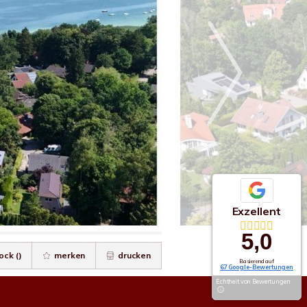
Exzellent
5,0
ock (
)
merken
drucken
Basierend auf
67 Google-Bewertungen
Echtheit von Bewertungen