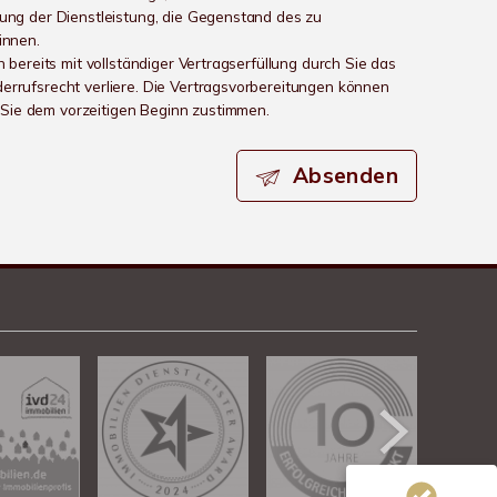
rung der Dienstleistung, die Gegenstand des zu
innen.
h bereits mit vollständiger Vertragserfüllung durch Sie das
errufsrecht verliere. Die Vertragsvorbereitungen können
ie dem vorzeitigen Beginn zustimmen.
Absenden
Kundenbewertungen und Erfahrungen zu
Chalet Immobiliengesellschaft
100%
SEHR GUT
Empfehlungen auf
ProvenExpert.com
4,78 / 5,00
313
39
Bewertungen von 3
Bewertungen auf