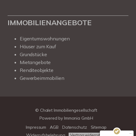
IMMOBILIENANGEBOTE
Eigentumswohnungen
Häuser zum Kauf
Grundstücke
Mietangebote
Renditeobjekte
Gewerbeimmobilien
Kundenbewertungen und Erfahrungen zu
Chalet Immobiliengesellschaft
SEHR GUT
100%
© Chalet Immobiliengesellschaft
Empfehlungen auf
Powered by
Immonia GmbH
ProvenExpert.com
4,78 / 5,00
Impressum
AGB
Datenschutz
Sitemap
39
313
Widerrufsbelehrung
Vertrag widerrufen