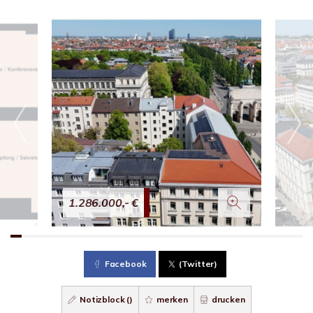
1.286.000,- €
Facebook
(Twitter)
Notizblock (
)
merken
drucken