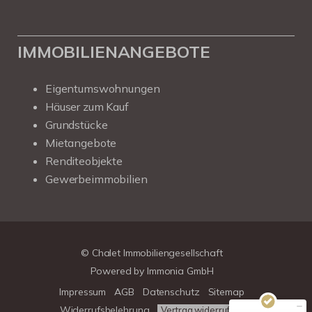
IMMOBILIENANGEBOTE
Eigentumswohnungen
Häuser zum Kauf
Grundstücke
Mietangebote
Renditeobjekte
Gewerbeimmobilien
Kundenbewertungen und Erfahrungen zu
Chalet Immobiliengesellschaft
SEHR GUT
100%
© Chalet Immobiliengesellschaft
Empfehlungen auf
Powered by
Immonia GmbH
ProvenExpert.com
4,78 / 5,00
Impressum
AGB
Datenschutz
Sitemap
39
313
Widerrufsbelehrung
Vertrag widerrufen