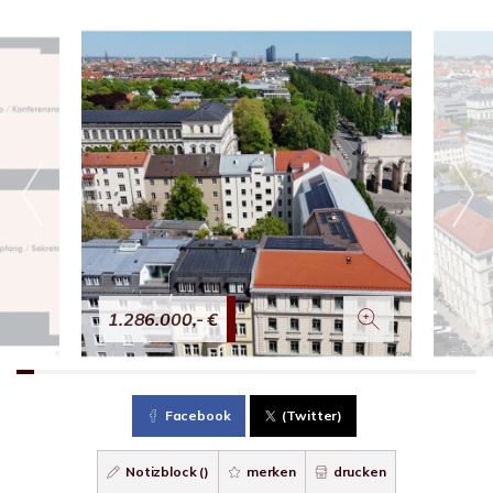
1.286.000,- €
Facebook
(Twitter)
Notizblock (
)
merken
drucken