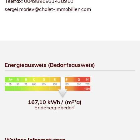
Telefax: 0049896931438910
sergei.mariev@chalet-immobilien.com
Energieausweis (Bedarfsausweis)
167,10 kWh / (m²*a)
Endenergiebedarf
Weitere Informationen