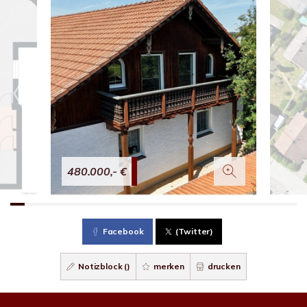
480.000,- €
Facebook
(Twitter)
Notizblock (
)
merken
drucken