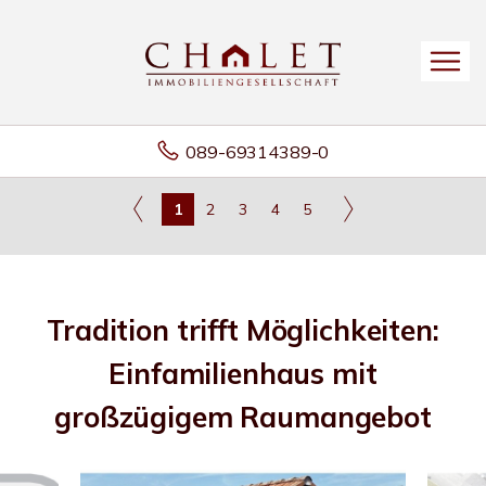
089-69314389-0
1
2
3
4
5
Tradition trifft Möglichkeiten:
Einfamilienhaus mit
großzügigem Raumangebot