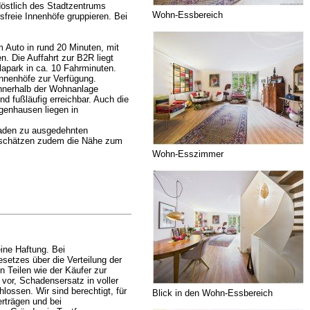
döstlich des Stadtzentrums
Wohn-Essbereich
freie Innenhöfe gruppieren. Bei
 Auto in rund 20 Minuten, mit
n. Die Auffahrt zur B2R liegt
lapark in ca. 10 Fahrminuten.
Innenhöfe zur Verfügung.
innerhalb der Wohnanlage
d fußläufig erreichbar. Auch die
genhausen liegen in
 laden zu ausgedehnten
te schätzen zudem die Nähe zum
Wohn-Esszimmer
ine Haftung. Bei
setzes über die Verteilung der
 Teilen wie der Käufer zur
 vor, Schadensersatz in voller
ossen. Wir sind berechtigt, für
Blick in den Wohn-Essbereich
erträgen und bei