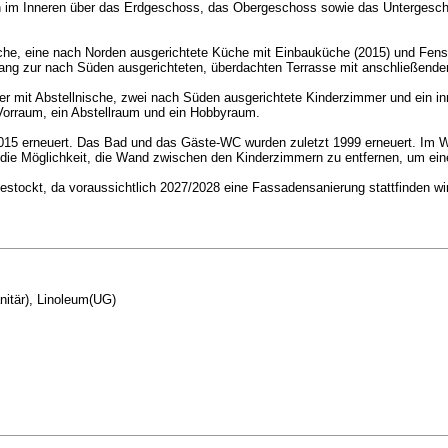
h im Inneren über das Erdgeschoss, das Obergeschoss sowie das Untergescho
che, eine nach Norden ausgerichtete Küche mit Einbauküche (2015) und Fenst
g zur nach Süden ausgerichteten, überdachten Terrasse mit anschließendem 
r mit Abstellnische, zwei nach Süden ausgerichtete Kinderzimmer und ein i
orraum, ein Abstellraum und ein Hobbyraum.
15 erneuert. Das Bad und das Gäste-WC wurden zuletzt 1999 erneuert. Im 
h die Möglichkeit, die Wand zwischen den Kinderzimmern zu entfernen, um ei
estockt, da voraussichtlich 2027/2028 eine Fassadensanierung stattfinden wi
nitär), Linoleum(UG)