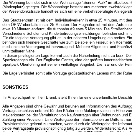
Die Wohnung befindet sich in der Wohnanlage "Sonnen-Park" im Stadtbezirk 
(Marienplatz) gelegen. Die Wohnanlage besteht aus mehreren zweistöckigen 
der Wesendonkstraße handelt es sich um eine verkehrsberuhigte Anliegerst
Das Stadtzentrum ist mit dem Individualverkehr in etwa 15 Minuten, mit d
dem ÖPNV ebenfalls in ca. 25 Minuten. Der Flughafen ist mit dem Auto in etw
etwa 10 Minuten entfernt, die Autobahn A9 etwa 5 Minuten. Die Straßenbahnli
Verschiedene Schulen und Kinderbetreuungseinrichtungen befinden sich in u
Für die tägliche Versorgung gibt es in der näheren Umgebung ein breites 
befinden sich kleinere Geschäfte wie zum Beispiel ein Friseur, ein Kosmeti
medizinische Versorgung ist hervorragend: Mehrere Allgemein- und Fachärz
unmittelbarer Nähe.
In dieser privilegierten Lage kommt auch die Naherholung nicht zu kurz: De
Spaziergängen ein. Der Englische Garten, eine der größten innerstädtische
Sportpark Oberföhring mit seinem vielfältigen Angebot. Die Isar und der F
Die Lage verbindet somit alle Vorzüge großstädtischen Lebens mit der Ruhe
SONSTIGES
Ihr Ansprechpartner, Herr Brand, steht Ihnen für eine unverbindliche Besich
Alle Angaben sind ohne Gewähr und beruhen auf Informationen des Auftraggeb
Vertragsabschluss entsteht für den Käufer eine Maklerprovision in Höhe von
Maklerkosten bei der Vermittlung von Kaufverträgen über Wohnungen und Ein
Zahlung einer Provision. Eine Weitergabe der Informationen an Dritte ist nur
Provisionshöhe geltend zu machen, wenn durch die Weitergabe der Informati
beide Vertragsteile provisionspflichtig tätig zu werden. Widerrufsrecht: A