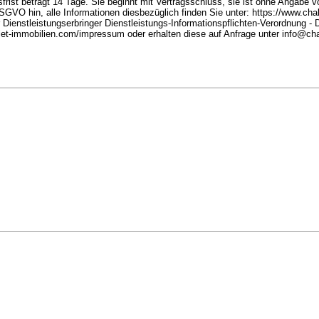
rist beträgt 14 Tage. Sie beginnt mit Vertragsschluss, sie ist ohne Angabe 
DSGVO hin, alle Informationen diesbezüglich finden Sie unter: https://www.chal
Dienstleistungserbringer Dienstleistungs-Informationspflichten-Verordnung - 
let-immobilien.com/impressum oder erhalten diese auf Anfrage unter info@ch