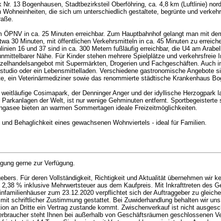
Nr. 13 Bogenhausen, Stadtbezirksteil Oberföhring, ca. 4,8 km (Luftlinie) nor
Wohneinheiten, die sich um unterschiedlich gestaltete, begrünte und verkehrs
raße.
em ÖPNV in ca. 25 Minuten erreichbar. Zum Hauptbahnhof gelangt man mit dem
a 30 Minuten, mit öffentlichen Verkehrsmitteln in ca. 45 Minuten zu erreiche
nien 16 und 37 sind in ca. 300 Metern fußläufig erreichbar, die U4 am Arabel
nmittelbarer Nähe. Für Kinder stehen mehrere Spielplätze und verkehrsfreie 
Einzelhandelsangebot mit Supermärkten, Drogerien und Fachgeschäften. Auch 
kstudio oder ein Lebensmittelladen. Verschiedene gastronomische Angebote sin
te, ein Veterinärmediziner sowie das renommierte städtische Krankenhaus Bo
r weitläufige Cosimapark, der Denninger Anger und der idyllische Herzogpark
n Parkanlagen der Welt, ist nur wenige Gehminuten entfernt. Sportbegeister
eringasee bieten an warmen Sommertagen ideale Freizeitmöglichkeiten.
 und Behaglichkeit eines gewachsenen Wohnviertels - ideal für Familien.
tigung gerne zur Verfügung.
ers. Für deren Vollständigkeit, Richtigkeit und Aktualität übernehmen wir ke
 2,38 % inklusive Mehrwertsteuer aus dem Kaufpreis. Mit Inkrafttreten des Ge
familienhäuser zum 23.12.2020 verpflichtet sich der Auftraggeber zu gleichen
 mit schriftlicher Zustimmung gestattet. Bei Zuwiderhandlung behalten wir uns
on an Dritte ein Vertrag zustande kommt. Zwischenverkauf ist nicht ausgeschl
ls Verbraucher steht Ihnen bei außerhalb von Geschäftsräumen geschlossenen V