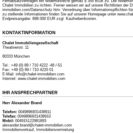
Fernabsatzverträgen ein Widerrufsrecht gemäß § 355 BGB zu. Die Widerrufsf
Chalet Immobilien zu richten. Ferner weisen wir auf unsere Richtlinien der 
immobilien.com/Datenschutz.htm. Verordnung über Informationspflichten für 
zu stellende Informationen finden Sie auf unserer Homepage unter www.cha
Endpreisangabe: 898.000 EUR zzgl. Kaufnebenkosten.
KONTAKTINFORMATION
Chalet Immobiliengesellschaft
Theatinerstr. 11
80333 München
Tel.: +49 (0) 89 / 710 4222 -48 /-51
Fax: +49 (0) 89 / 710 4220 01
E-Mail: info@chalet-immobilien.com
Internet: www.chalet-immobilien.com
IHR ANSPRECHPARTNER
Herr Alexander Brand
Telefon:
0049896931438911
Telefax:
0049896931438910
Mobil:
004915122981893
alexander.brand@chalet-immobilien.com
Immobilienverkauf, Immobilienvermietung