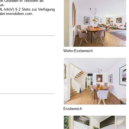
von Gründen in Textform an
et-
DL-InfoV) § 2 Stets zur Verfügung
alet-immobilien.com.
Wohn-Essbereich
Essbereich