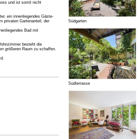
ss und ist somit nicht
er, ein innenliegendes Gäste-
Südgarten
privaten Gartenanteil, der
nnenliegendes Bad mit
Wohnzimmer besteht die
nen größeren Raum zu schaffen.
rd.
Südterrasse