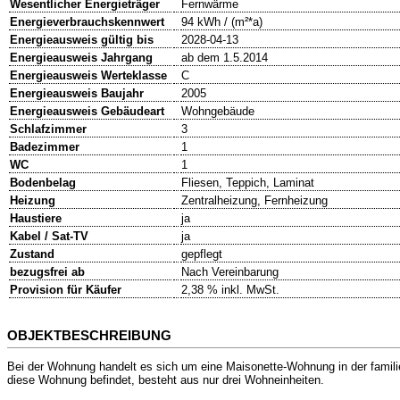
Wesentlicher Energieträger
Fernwärme
Energieverbrauchskennwert
94 kWh / (m²*a)
Energieausweis gültig bis
2028-04-13
Energieausweis Jahrgang
ab dem 1.5.2014
Energieausweis Werteklasse
C
Energieausweis Baujahr
2005
Energieausweis Gebäudeart
Wohngebäude
Schlafzimmer
3
Badezimmer
1
WC
1
Bodenbelag
Fliesen, Teppich, Laminat
Heizung
Zentralheizung, Fernheizung
Haustiere
ja
Kabel / Sat-TV
ja
Zustand
gepflegt
bezugsfrei ab
Nach Vereinbarung
Provision für Käufer
2,38 % inkl. MwSt.
OBJEKTBESCHREIBUNG
Bei der Wohnung handelt es sich um eine Maisonette-Wohnung in der famil
diese Wohnung befindet, besteht aus nur drei Wohneinheiten.