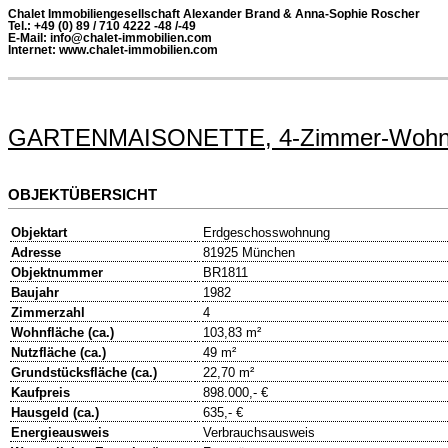
Chalet Immobiliengesellschaft Alexander Brand & Anna-Sophie Roscher
Tel.: +49 (0) 89 / 710 4222 -48 /-49
E-Mail: info@chalet-immobilien.com
Internet: www.chalet-immobilien.com
GARTENMAISONETTE, 4-Zimmer-Wohnung 
OBJEKTÜBERSICHT
Objektart
Erdgeschosswohnung
Adresse
81925 München
Objektnummer
BR1811
Baujahr
1982
Zimmerzahl
4
Wohnfläche (ca.)
103,83 m²
Nutzfläche (ca.)
49 m²
Grundstücksfläche (ca.)
22,70 m²
Kaufpreis
898.000,- €
Hausgeld (ca.)
635,- €
Energieausweis
Verbrauchsausweis