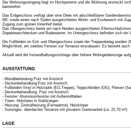
Der Wohnungseingang liegt im Hochparterre und die Wohnung erstreckt sic
barrierefrei.
Das Erdgeschoss verfügt über eine Diele mit abschließbarer Garderobennis
WC sowie einen nach Süden ausgerichteten Wohn- und Essbereich mit Zugan
Zugang zum grünen Innenhof bietet.
Das Obergeschoss bietet ein nach Norden ausgerichtetes Elternschlafzimme
Doppelwaschbecken und Badewanne. Im Untergeschoss befinden sich ein V
Die Fußböden im Erd- und Obergeschoss sowie der Treppenbelag wurden 20
Möglichkeit, ein zweites Fenster zur Terrasse einzubauen. Es besteht auc
Aktuell wird die Instandhaltungsrücklage über höhere Wohngeldeinzüge aufg
AUSSTATTUNG
- Wandbekleidung:Putz mit Anstrich
- Deckenbehandlung:Putz mit Anstrich
- Fußböden:Vinyl in Holzoptik (EG,Treppe), Teppichböden (OG), Fliesen (Sa
- Deckenbehandlung: Putz mit Anstrich
- Fenster: Aluminiumfenster mit Außenrollläden
- Türen: Holztüren in Stahlzargen
- Heizung: Zentralheizung (Fernwärme), Heizkörper
- Sonstiges: überdachte Terrasse mit privatem Gartenanteil (ca. 22,70 m²)
LAGE