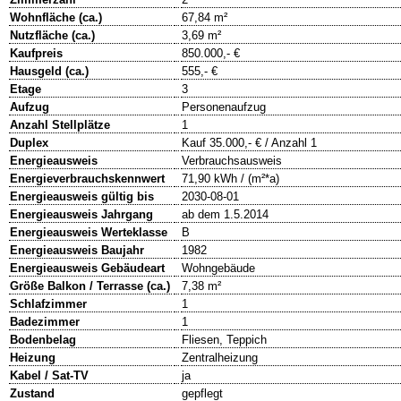
Wohnfläche (ca.)
67,84 m²
Nutzfläche (ca.)
3,69 m²
Kaufpreis
850.000,- €
Hausgeld (ca.)
555,- €
Etage
3
Aufzug
Personenaufzug
Anzahl Stellplätze
1
Duplex
Kauf 35.000,- € / Anzahl 1
Energieausweis
Verbrauchsausweis
Energieverbrauchskennwert
71,90 kWh / (m²*a)
Energieausweis gültig bis
2030-08-01
Energieausweis Jahrgang
ab dem 1.5.2014
Energieausweis Werteklasse
B
Energieausweis Baujahr
1982
Energieausweis Gebäudeart
Wohngebäude
Größe Balkon / Terrasse (ca.)
7,38 m²
Schlafzimmer
1
Badezimmer
1
Bodenbelag
Fliesen, Teppich
Heizung
Zentralheizung
Kabel / Sat-TV
ja
Zustand
gepflegt