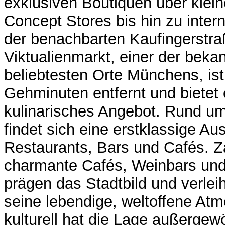
exklusiven Boutiquen über klei
Concept Stores bis hin zu inter
der benachbarten Kaufingerstra
Viktualienmarkt, einer der beka
beliebtesten Orte Münchens, is
Gehminuten entfernt und bietet e
kulinarisches Angebot. Rund u
findet sich eine erstklassige Au
Restaurants, Bars und Cafés. Z
charmante Cafés, Weinbars und
prägen das Stadtbild und verlei
seine lebendige, weltoffene At
kulturell hat die Lage außergewö