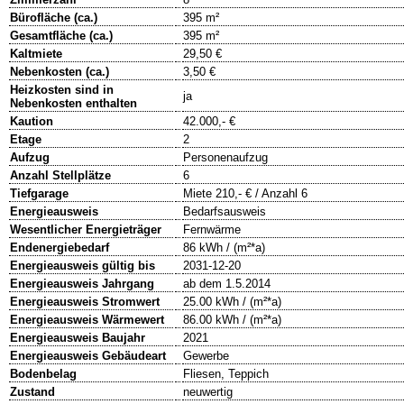
Bürofläche (ca.)
395 m²
Gesamtfläche (ca.)
395 m²
Kaltmiete
29,50 €
Nebenkosten (ca.)
3,50 €
Heizkosten sind in
ja
Nebenkosten enthalten
Kaution
42.000,- €
Etage
2
Aufzug
Personenaufzug
Anzahl Stellplätze
6
Tiefgarage
Miete 210,- € / Anzahl 6
Energieausweis
Bedarfsausweis
Wesentlicher Energieträger
Fernwärme
Endenergiebedarf
86 kWh / (m²*a)
Energieausweis gültig bis
2031-12-20
Energieausweis Jahrgang
ab dem 1.5.2014
Energieausweis Stromwert
25.00 kWh / (m²*a)
Energieausweis Wärmewert
86.00 kWh / (m²*a)
Energieausweis Baujahr
2021
Energieausweis Gebäudeart
Gewerbe
Bodenbelag
Fliesen, Teppich
Zustand
neuwertig