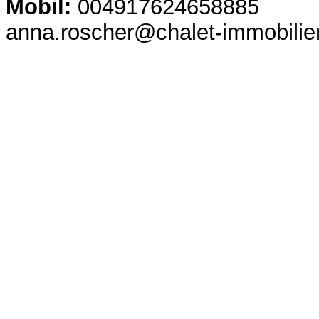
Mobil:
004917624658885
anna.roscher@chalet-immobili